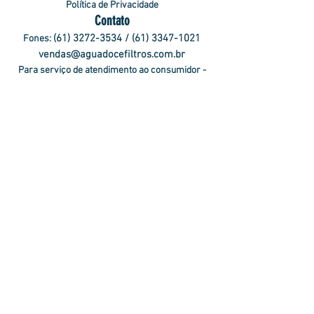
Política de Privacidade
Contato
(61) 3272-3534
/
(61) 3347-1021
Fones:
vendas@aguadocefiltros.com.br
Para serviço de atendimento ao consumidor -
sac@aguadocefiltros.com.br
Endereço
CLN 105 Bloco B loja 5 | Asa Norte
Brasília- DF
CEP:
70734-520
Siga nossas redes sociais
Voltar ao Topo
© 2025 Todos os Direitos Reservados Água Doce