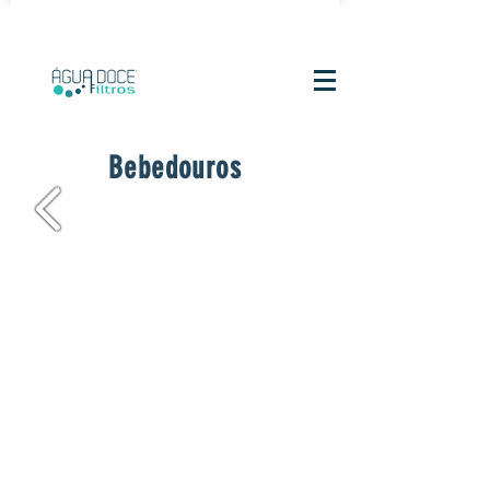
CLN 105 Bloco B Loja 3 | Comércio Local Norte | Asa
Norte | Brasília - DF,
70734-520
Bebedouros